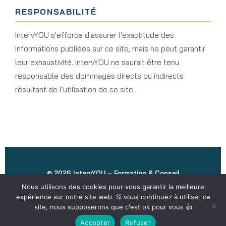
RESPONSABILITÉ
IntervYOU s'efforce d'assurer l'exactitude des
informations publiées sur ce site, mais ne peut garantir
leur exhaustivité. IntervYOU ne saurait être tenu
responsable des dommages directs ou indirects
résultant de l'utilisation de ce site.
© 2026 IntervYOU – Formation & Conseil
82 rue Charles Laffitte, 92200 Neuilly-sur-Seine
Nous utilisons des cookies pour vous garantir la meilleure
expérience sur notre site web. Si vous continuez à utiliser ce
nicolas.bourgeois@intervyou.fr
·
06 61 26 96 87
site, nous supposerons que c'est ok pour vous 👍
CGV
Accepter
Refuser