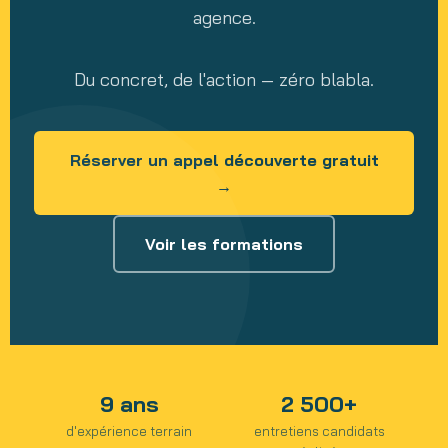
agence.
Du concret, de l'action — zéro blabla.
Réserver un appel découverte gratuit
→
Voir les formations
9 ans
2 500+
d'expérience terrain
entretiens candidats